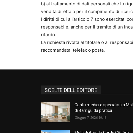
b) al trattamento di dati personali che lo rigu
vendita diretta o per il compimento di rice
I diritti di cui all’articolo 7 sono esercitati c
responsabile, anche per il tramite di un inca
ritardo.
La richiesta rivolta al titolare o al respon
raccomandata, telefax o posta.
SCELTE DELL'EDITORE
Centri medici e specialisti a Mo
di Bari: guida pratica
Giugno 7, 2026 19:18
Mola di Bari : la Garde Côtière