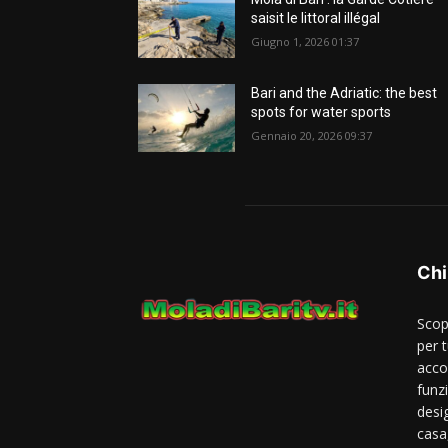
saisit le littoral illégal
Giugno 1, 2026 01:37
Bari and the Adriatic: the best
spots for water sports
Gennaio 20, 2026 09:37
Chi
Scop
per t
acco
funzi
desi
casa,