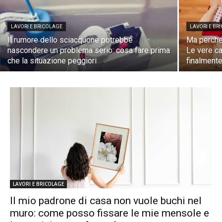
LAVORI E BRICOLAGE
LAVORI E BR
Il rumore dello sciacquone potrebbe
Ma perché 
nascondere un problema serio: cosa fare prima
Le vere ca
che la situazione peggiori
finalmente
LAVORI E BRICOLAGE
Il mio padrone di casa non vuole buchi nel
muro: come posso fissare le mie mensole e