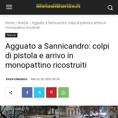
Home
Notizie
Agguato a Sannicandro: colpi di pistola e arrivo in
monopattino ricostruiti
Notizie
Agguato a Sannicandro: colpi
di pistola e arrivo in
monopattino ricostruiti
Enzo Libudzic
Marzo 26, 2025 20:36