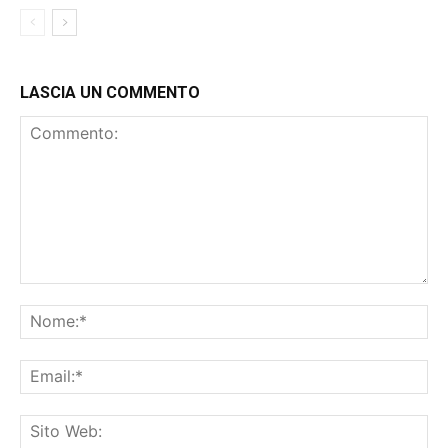
LASCIA UN COMMENTO
Commento:
No
Ema
Sit
We