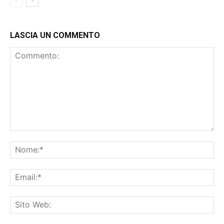
LASCIA UN COMMENTO
Commento:
No
Ema
Sit
We