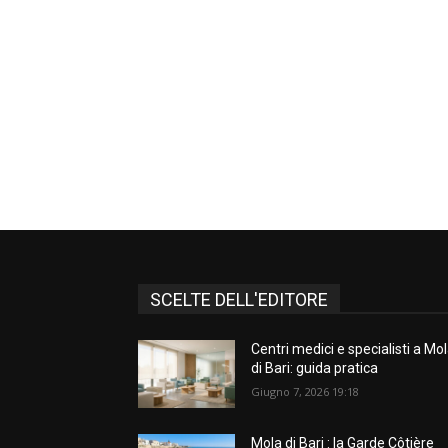
SCELTE DELL'EDITORE
Centri medici e specialisti a Mo
di Bari: guida pratica
Giugno 7, 2026 19:18
Mola di Bari : la Garde Côtière