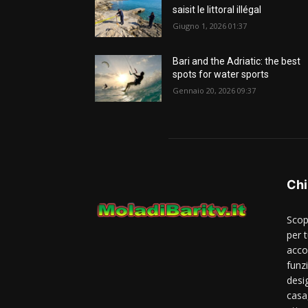
saisit le littoral illégal
Giugno 1, 2026 01:37
Bari and the Adriatic: the best
spots for water sports
Gennaio 20, 2026 09:37
Chi
Scop
per t
acco
funzi
desi
casa,