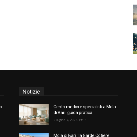
Notizie
la
Centri medici e specialisti a Mola
di Bari: guida pratica
Giugno 7, 2026 19:18
Mola di Bari : la Garde Côtière