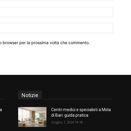
Email:*
Sito
Web:
sto browser per la prossima volta che commento.
Notizie
la
Centri medici e specialisti a Mola
di Bari: guida pratica
Giugno 7, 2026 19:18