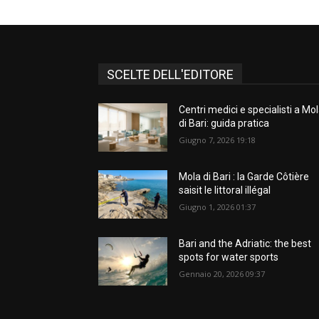
SCELTE DELL'EDITORE
Centri medici e specialisti a Mo
di Bari: guida pratica
Giugno 7, 2026 19:18
Mola di Bari : la Garde Côtière
saisit le littoral illégal
Giugno 1, 2026 01:37
Bari and the Adriatic: the best
spots for water sports
Gennaio 20, 2026 09:37