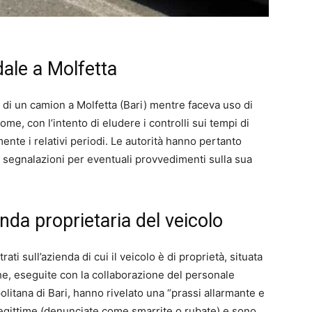
adale a Molfetta
a di un camion a Molfetta (Bari) mentre faceva uso di
ome, con l’intento di eludere i controlli sui tempi di
ente i relativi periodi. Le autorità hanno pertanto
o segnalazioni per eventuali provvedimenti sulla sua
ienda proprietaria del veicolo
ti sull’azienda di cui il veicolo è di proprietà, situata
he, eseguite con la collaborazione del personale
politana di Bari, hanno rivelato una “prassi allarmante e
llegittime (denunciate come smarrite o rubate) e sono