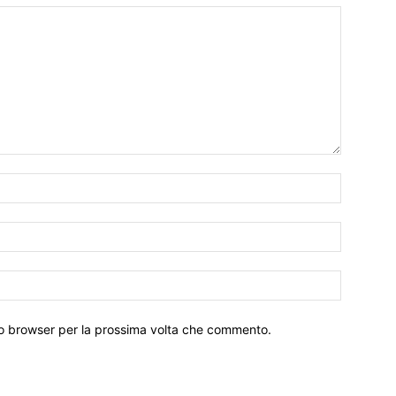
Nome:*
Email:*
Sito
Web:
sto browser per la prossima volta che commento.