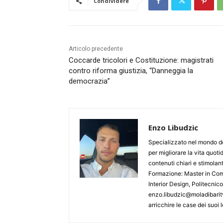
Condividere
Articolo precedente
Coccarde tricolori e Costituzione: magistrati
contro riforma giustizia, “Danneggia la
democrazia”
Enzo Libudzic
Specializzato nel mondo de
per migliorare la vita quoti
contenuti chiari e stimolanti
Formazione: Master in Comu
Interior Design, Politecnic
enzo.libudzic@moladibaritv
arricchire le case dei suoi le