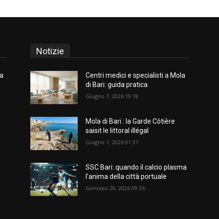
Notizie
la
Centri medici e specialisti a Mola
di Bari: guida pratica
Giugno 7, 2026 19:18
Mola di Bari : la Garde Côtière
saisit le littoral illégal
Giugno 1, 2026 01:37
SSC Bari: quando il calcio plasma
l’anima della città portuale
Gennaio 20, 2026 09:36