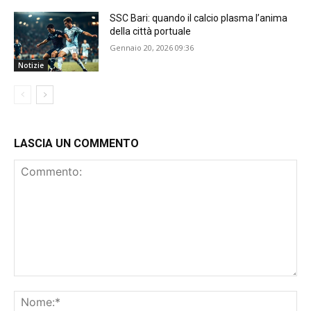
SSC Bari: quando il calcio plasma l’anima
della città portuale
Gennaio 20, 2026 09:36
Notizie
LASCIA UN COMMENTO
Commento:
No