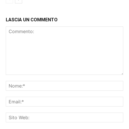
LASCIA UN COMMENTO
Commento:
No
Ema
Sit
We