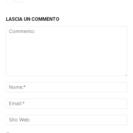
LASCIA UN COMMENTO
Commento:
No
Ema
Sit
We