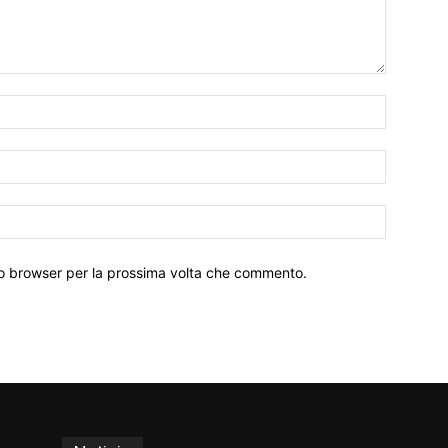
Nome:*
Email:*
Sito
Web:
sto browser per la prossima volta che commento.