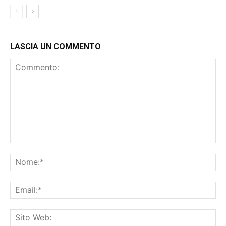
LASCIA UN COMMENTO
Commento:
No
Ema
Sit
We