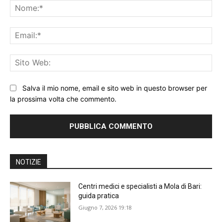
No
Ema
Sit
We
Salva il mio nome, email e sito web in questo browser per
la prossima volta che commento.
NOTIZIE
Centri medici e specialisti a Mola di Bari:
guida pratica
Giugno 7, 2026 19:18