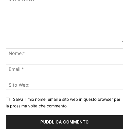
Commento:
No
Ema
Sit
We
Salva il mio nome, email e sito web in questo browser per
la prossima volta che commento.