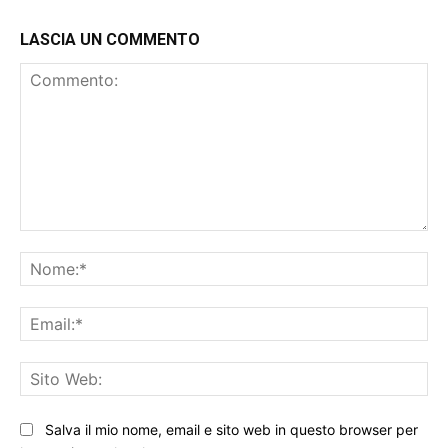
LASCIA UN COMMENTO
Commento:
No
Ema
Sit
We
Salva il mio nome, email e sito web in questo browser per