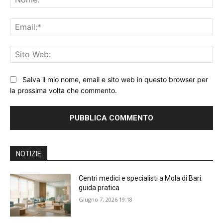
Ema
Sit
We
Salva il mio nome, email e sito web in questo browser per
la prossima volta che commento.
NOTIZIE
Centri medici e specialisti a Mola di Bari:
guida pratica
Giugno 7, 2026 19:18