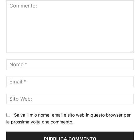
Commento:
No
Ema
Sit
We
Salva il mio nome, email e sito web in questo browser per
la prossima volta che commento.