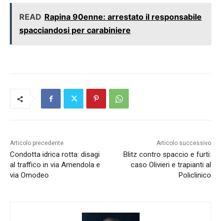
READ
Rapina 90enne: arrestato il responsabile
spacciandosi per carabiniere
Articolo precedente
Articolo successivo
Condotta idrica rotta: disagi
Blitz contro spaccio e furti:
al traffico in via Amendola e
caso Olivieri e trapianti al
via Omodeo
Policlinico