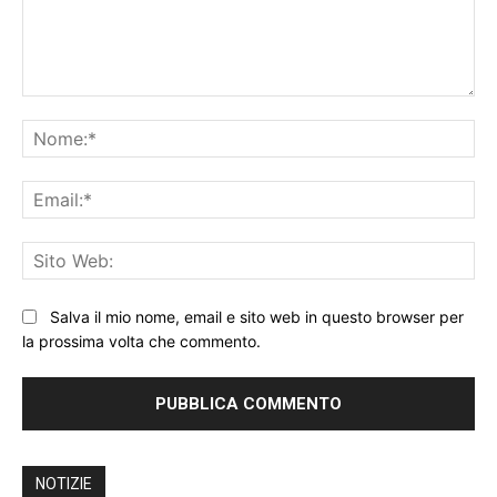
Commento:
No
Ema
Sit
We
Salva il mio nome, email e sito web in questo browser per
la prossima volta che commento.
NOTIZIE