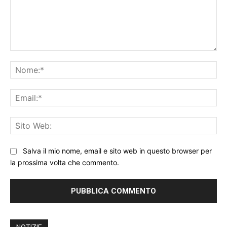
Commento:
No
Ema
Sit
We
Salva il mio nome, email e sito web in questo browser per
la prossima volta che commento.