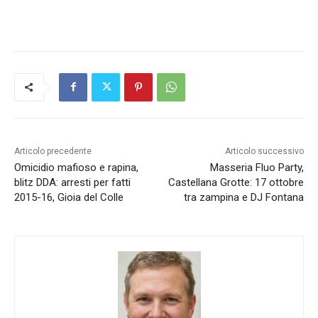
Articolo precedente
Articolo successivo
Omicidio mafioso e rapina,
Masseria Fluo Party,
blitz DDA: arresti per fatti
Castellana Grotte: 17 ottobre
2015-16, Gioia del Colle
tra zampina e DJ Fontana