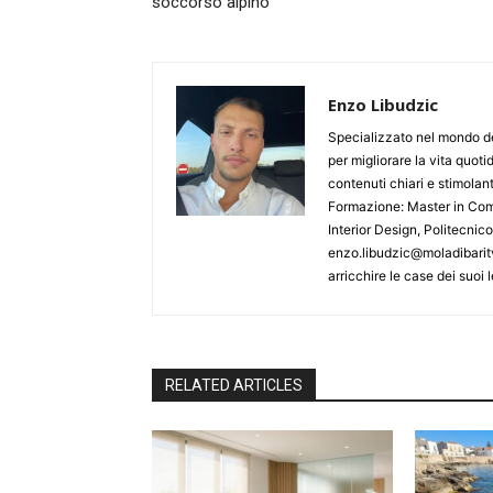
soccorso alpino
Enzo Libudzic
Specializzato nel mondo de
per migliorare la vita quoti
contenuti chiari e stimolanti
Formazione: Master in Comu
Interior Design, Politecnic
enzo.libudzic@moladibaritv
arricchire le case dei suoi le
RELATED ARTICLES