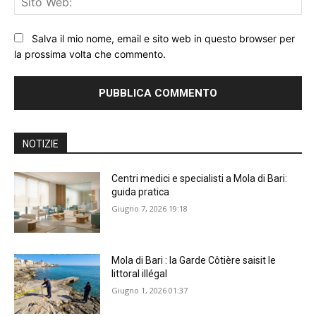
We
Salva il mio nome, email e sito web in questo browser per
la prossima volta che commento.
NOTIZIE
Centri medici e specialisti a Mola di Bari:
guida pratica
Giugno 7, 2026 19:18
Mola di Bari : la Garde Côtière saisit le
littoral illégal
Giugno 1, 2026 01:37