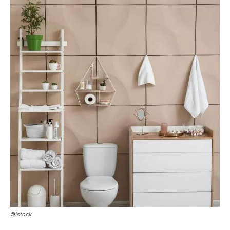
©Istock