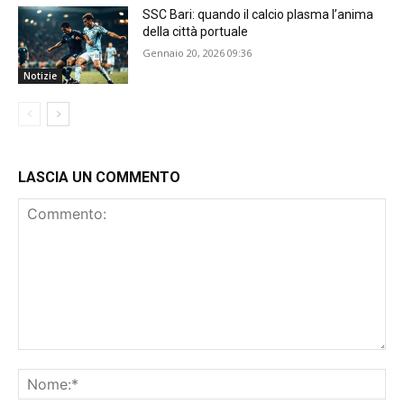
SSC Bari: quando il calcio plasma l’anima
della città portuale
Gennaio 20, 2026 09:36
Notizie
LASCIA UN COMMENTO
Commento:
No