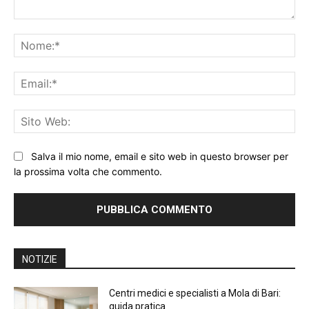
Commento:
No
Ema
Sit
We
Salva il mio nome, email e sito web in questo browser per
la prossima volta che commento.
NOTIZIE
Centri medici e specialisti a Mola di Bari:
guida pratica