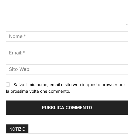
Commento:
No
Ema
Sit
We
Salva il mio nome, email e sito web in questo browser per
la prossima volta che commento.
NOTIZIE