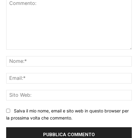
Commento:
No
Ema
Sit
We
Salva il mio nome, email e sito web in questo browser per
la prossima volta che commento.