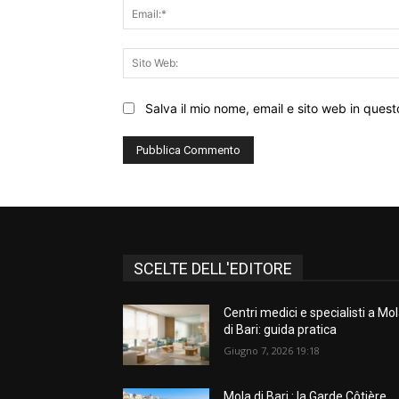
Salva il mio nome, email e sito web in que
SCELTE DELL'EDITORE
Centri medici e specialisti a Mo
di Bari: guida pratica
Giugno 7, 2026 19:18
Mola di Bari : la Garde Côtière