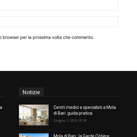
Email:*
Sito
Web:
sto browser per la prossima volta che commento.
Notizie
la
Centri medici e specialisti a Mola
di Bari: guida pratica
Giugno 7, 2026 19:18
Mola di Bari : la Garde Côtière