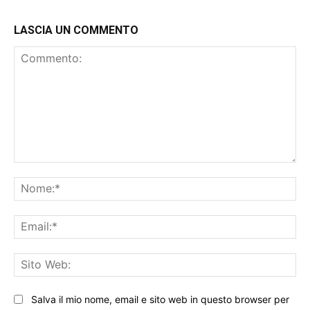
LASCIA UN COMMENTO
Commento:
No
Ema
Sit
We
Salva il mio nome, email e sito web in questo browser per