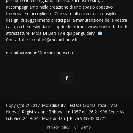
per tutto ciò che riguarda la casa. Sul nostro sito, vi
accompagniamo nella creazione di uno spazio abitativo
funzionale e accogliente. Che siate alla ricerca di consigli di
design, di suggerimenti pratici per la manutenzione della vostra
casa, o che desideriate scoprire le ultime innovazioni in fatto di
attrezzature, Mola Di Bari Tv è qui per guidarvi.
Contattateci: contact@moladibaritv.fr
e-mail: direzione@moladibaritv.com
Copyright © 2017. Moladibaritv Testata Giornalistica " Vita
Nuova" Registrazione Tribunale n.1357 del 26.2.1998 Sede: Via
G.B.Vico,24 70042 Mola di Bari | P.Iva 93393240721
Privacy Policy
Chi Siamo