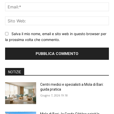
Ema
Sit
We
Salva il mio nome, email e sito web in questo browser per
la prossima volta che commento.
NOTIZIE
Centri medici e specialisti a Mola di Bari:
guida pratica
Giugno 7, 2026 19:18
Mola di Bari : la Garde Côtière saisit le