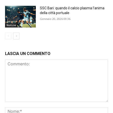
SSC Bari: quando il calcio plasma l’anima
della città portuale
Gennaio 20, 2026 09:36
Notizie
LASCIA UN COMMENTO
Commento:
No