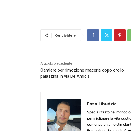
Condividere
Articolo precedente
Cantiere per rimozione macerie dopo crollo
palazzina in via De Amicis
Enzo Libudzic
Specializzato nel mondo de
per migliorare la vita quoti
contenuti chiari e stimolanti
Formazione: Master in Comu