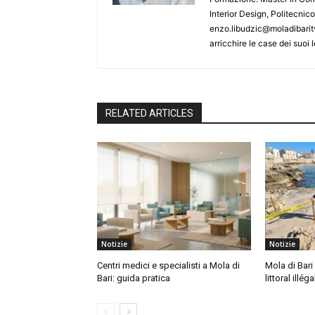
Interior Design, Politecnic
enzo.libudzic@moladibaritv
arricchire le case dei suoi le
RELATED ARTICLES
Notizie
Notizie
Centri medici e specialisti a Mola di
Mola di Bari 
Bari: guida pratica
littoral illéga