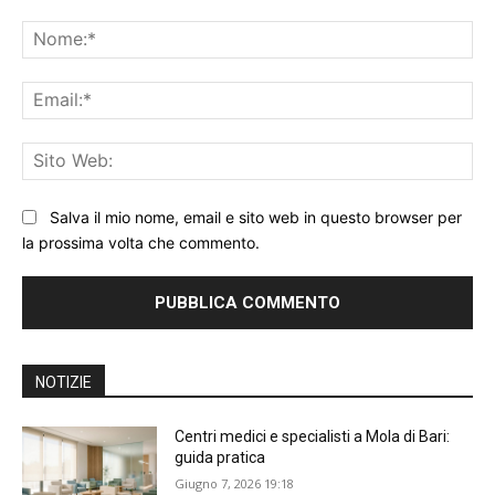
Commento:
No
Ema
Sit
We
Salva il mio nome, email e sito web in questo browser per
la prossima volta che commento.
NOTIZIE
Centri medici e specialisti a Mola di Bari:
guida pratica
Giugno 7, 2026 19:18