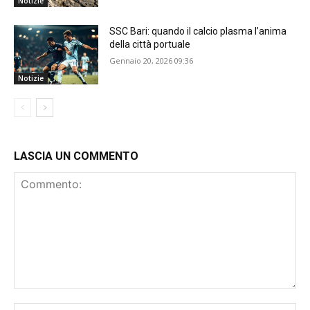
Notizie
SSC Bari: quando il calcio plasma l’anima
della città portuale
Gennaio 20, 2026 09:36
Notizie
LASCIA UN COMMENTO
Commento:
No