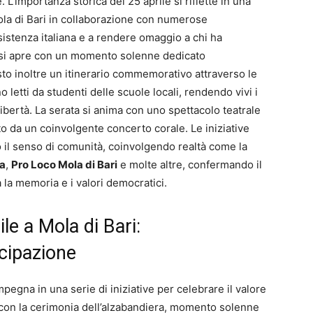
. L’importanza storica del 25 aprile si riflette in una
ola di Bari in collaborazione con numerose
esistenza italiana e a rendere omaggio a chi ha
ta si apre con un momento solenne dedicato
visto inoltre un itinerario commemorativo attraverso le
 letti da studenti delle scuole locali, rendendo vivi i
 libertà. La serata si anima con uno spettacolo teatrale
o da un coinvolgente concerto corale. Le iniziative
o il senso di comunità, coinvolgendo realtà come la
la
,
Pro Loco Mola di Bari
e molte altre, confermando il
a la memoria e i valori democratici.
ile a Mola di Bari:
cipazione
impegna in una serie di iniziative per celebrare il valore
 con la cerimonia dell’alzabandiera, momento solenne