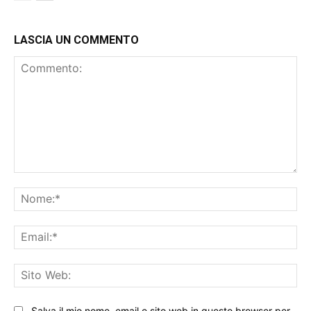
LASCIA UN COMMENTO
Commento:
No
Ema
Sit
We
Salva il mio nome, email e sito web in questo browser per