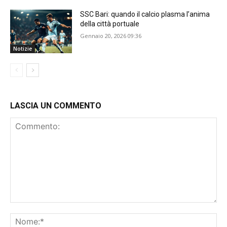
SSC Bari: quando il calcio plasma l’anima
della città portuale
Gennaio 20, 2026 09:36
Notizie
LASCIA UN COMMENTO
Commento:
No