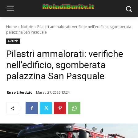
Home
Notizie
Pilastri ammalorati: verifiche nell'edificio, sgomberata
palazzina San Pasquale
Notizie
Pilastri ammalorati: verifiche
nell’edificio, sgomberata
palazzina San Pasquale
Enzo Libudzic
Marzo 27, 2025 13:24