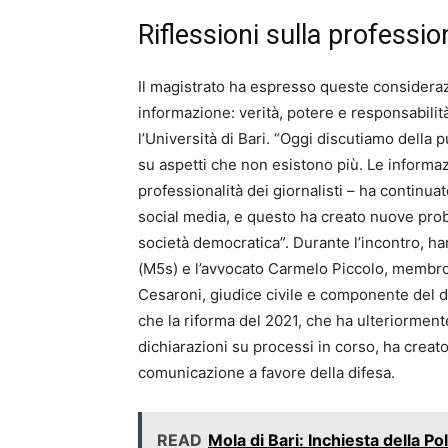
Riflessioni sulla professio
Il magistrato ha espresso queste consideraz
informazione: verità, potere e responsabilità
l’Università di Bari. “Oggi discutiamo della 
su aspetti che non esistono più. Le inform
professionalità dei giornalisti – ha continua
social media, e questo ha creato nuove prob
società democratica”. Durante l’incontro, h
(M5s) e l’avvocato Carmelo Piccolo, membro d
Cesaroni, giudice civile e componente del d
che la riforma del 2021, che ha ulteriormente 
dichiarazioni su processi in corso, ha creat
comunicazione a favore della difesa.
READ
Mola di Bari: Inchiesta della Pol