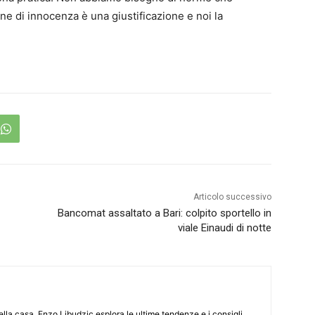
one di innocenza è una giustificazione e noi la
Articolo successivo
Bancomat assaltato a Bari: colpito sportello in
viale Einaudi di notte
lla casa, Enzo Libudzic esplora le ultime tendenze e i consigli