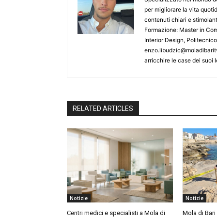
per migliorare la vita quoti
contenuti chiari e stimolanti
Formazione: Master in Comu
Interior Design, Politecnic
enzo.libudzic@moladibaritv
arricchire le case dei suoi le
RELATED ARTICLES
Notizie
Notizie
Centri medici e specialisti a Mola di
Mola di Bari 