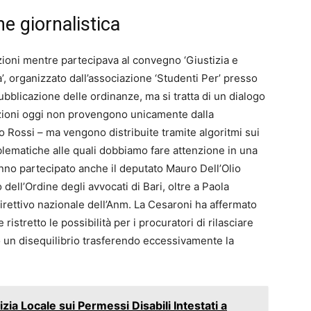
ne giornalistica
ioni mentre partecipava al convegno ‘Giustizia e
’, organizzato dall’associazione ‘Studenti Per’ presso
pubblicazione delle ordinanze, ma si tratta di un dialogo
azioni oggi non provengono unicamente dalla
to Rossi – ma vengono distribuite tramite algoritmi sui
lematiche alle quali dobbiamo fare attenzione in una
anno partecipato anche il deputato Mauro Dell’Olio
ell’Ordine degli avvocati di Bari, oltre a Paola
irettivo nazionale dell’Anm. La Cesaroni ha affermato
ristretto le possibilità per i procuratori di rilasciare
o un disequilibrio trasferendo eccessivamente la
izia Locale sui Permessi Disabili Intestati a