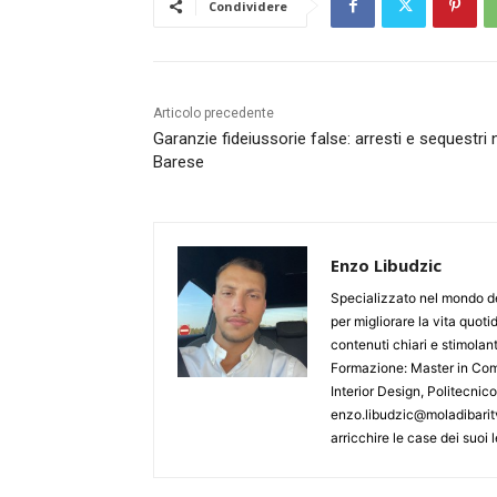
Condividere
Articolo precedente
Garanzie fideiussorie false: arresti e sequestri 
Barese
Enzo Libudzic
Specializzato nel mondo de
per migliorare la vita quoti
contenuti chiari e stimolanti
Formazione: Master in Comu
Interior Design, Politecnic
enzo.libudzic@moladibaritv
arricchire le case dei suoi le