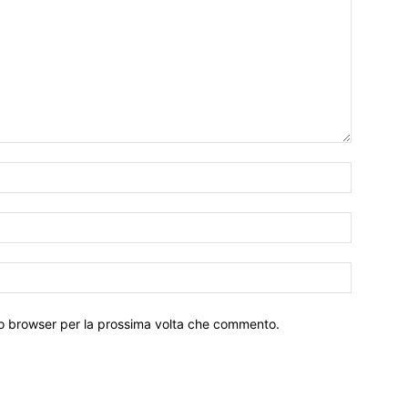
Nome:*
Email:*
Sito
Web:
sto browser per la prossima volta che commento.