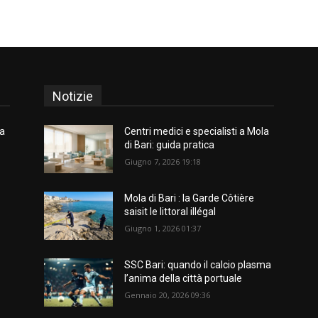
Notizie
la
Centri medici e specialisti a Mola
di Bari: guida pratica
Giugno 7, 2026 19:18
Mola di Bari : la Garde Côtière
saisit le littoral illégal
Giugno 1, 2026 01:37
SSC Bari: quando il calcio plasma
l’anima della città portuale
Gennaio 20, 2026 09:36