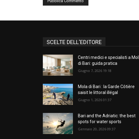
SCELTE DELL'EDITORE
Centri medici e specialisti a Mo
di Bari: guida pratica
Giugno 7, 2026 19:18
Mola di Bari : la Garde Côtière
saisit le littoral illégal
Giugno 1, 2026 01:37
Bari and the Adriatic: the best
spots for water sports
Gennaio 20, 2026 09:37