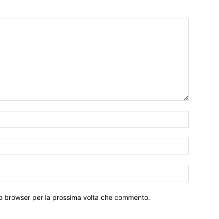
Nome:*
Email:*
Sito
Web:
sto browser per la prossima volta che commento.