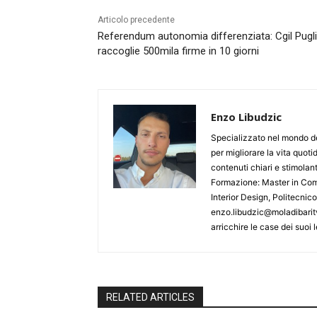
Articolo precedente
Referendum autonomia differenziata: Cgil Pugl
raccoglie 500mila firme in 10 giorni
Enzo Libudzic
Specializzato nel mondo de
per migliorare la vita quoti
contenuti chiari e stimolanti
Formazione: Master in Comu
Interior Design, Politecnic
enzo.libudzic@moladibaritv
arricchire le case dei suoi le
RELATED ARTICLES