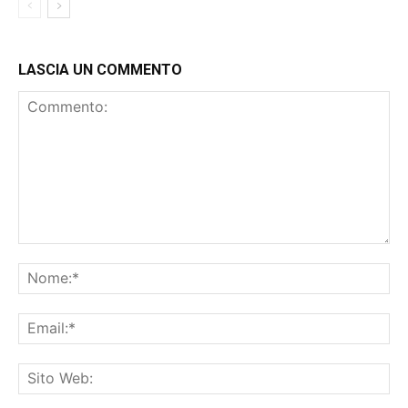
LASCIA UN COMMENTO
Commento:
No
Ema
Sit
We