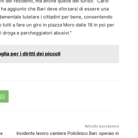
ni dei residenti, ma anche quelle dei turisti.” Carlo
ha aggiunto che Bari deve sforzarsi di essere una
ondamentale tutelare i cittadini per bene, consentendo
to tutti a fare un giro in piazza Moro dalle 18 in poi per
di droga e parcheggiatori abusivi.”
lia per i diritti dei piccoli
Articolo successivo
he
Incidente lavoro cantiere Policlinico Bari: operaio in