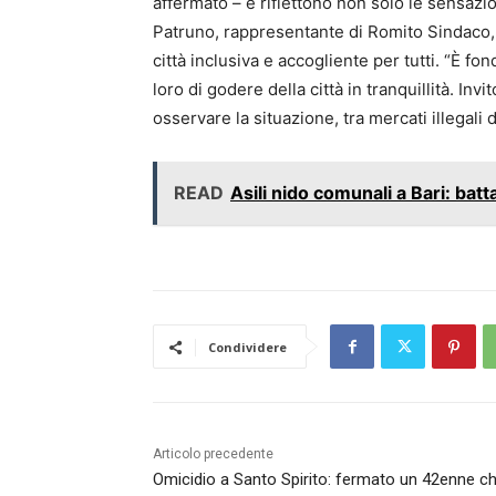
affermato – e riflettono non solo le sensazio
Patruno, rappresentante di Romito Sindaco, 
città inclusiva e accogliente per tutti. “È f
loro di godere della città in tranquillità. Invi
osservare la situazione, tra mercati illegali 
READ
Asili nido comunali a Bari: battag
Condividere
Articolo precedente
Omicidio a Santo Spirito: fermato un 42enne c