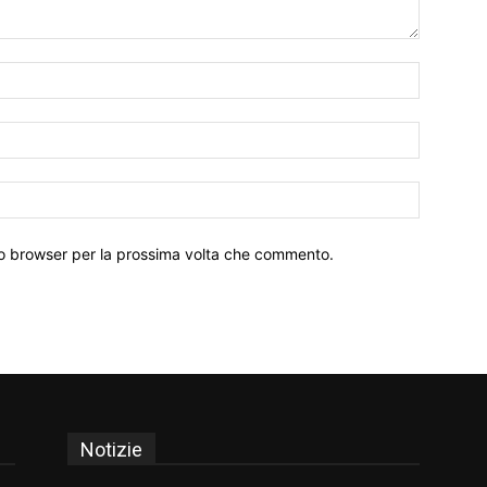
Nome:*
Email:*
Sito
Web:
sto browser per la prossima volta che commento.
Notizie