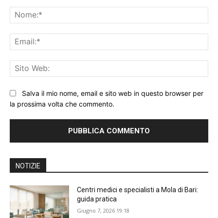
Commento:
No
Ema
Sit
We
Salva il mio nome, email e sito web in questo browser per
la prossima volta che commento.
NOTIZIE
Centri medici e specialisti a Mola di Bari:
guida pratica
Giugno 7, 2026 19:18