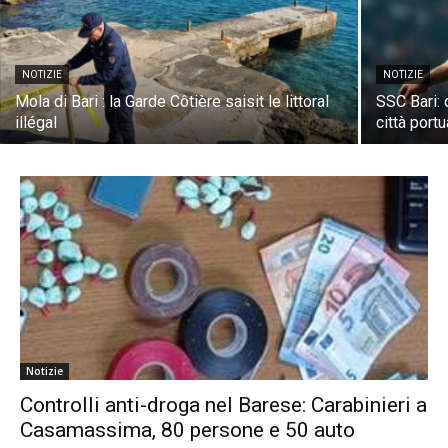
NOTIZIE
NOTIZIE
Mola di Bari : la Garde Côtière saisit le littoral
SSC Bari: 
illégal
città portu
Notizie
Controlli anti-droga nel Barese: Carabinieri a
Casamassima, 80 persone e 50 auto