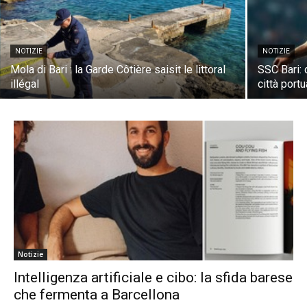
NOTIZIE
NOTIZIE
Mola di Bari : la Garde Côtière saisit le littoral
SSC Bari: 
illégal
città portu
Notizie
Intelligenza artificiale e cibo: la sfida barese
che fermenta a Barcellona